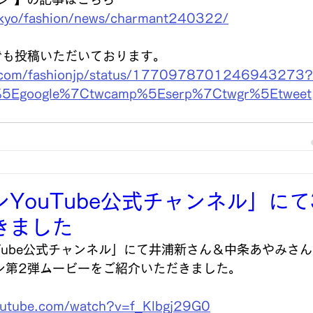
tokyo/fashion/news/charmant240322/
でも投稿いただいております。
er.com/fashionjp/status/1770978701246943273?
c%5Egoogle%7Ctwcamp%5Eserp%7Ctwgr%5Etweet
YouTube公式チャンネル」にて
きました
Tube公式チャンネル」にて井浦新さん＆中条あやみさん
ン第2弾ムービーをご紹介いただきました。
outube.com/watch?v=f_Klbgj29G0