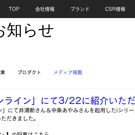
TOP
会社情報
ブランド
CSR情報
​お知らせ
企業
プロダクト
メディア掲載
ンライン」にて3/22に紹介いた
ン」にて井浦新さん＆中条あやみさんを起用したiシリー
いただきました。
ン 】の記事はこちら