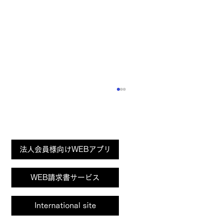
Page
法人会員様向けWEBアプリ
Top
WEB請求書サービス
International site
「ラインアート シャルマン」サングラス