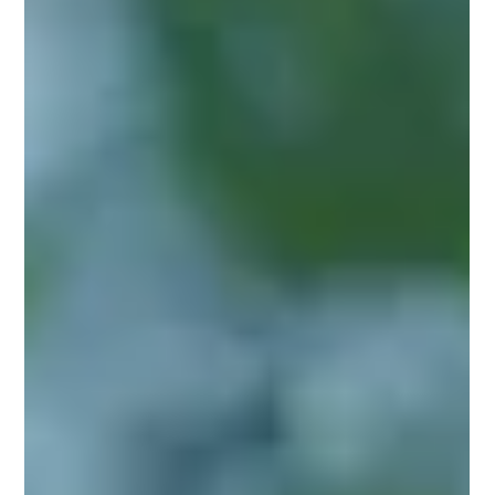
第12弾は 元サッカー女子日本代表の澤 穂希さん 。 ぜひご覧く
ださい。 ◾️特設ページ https://www.lineart-charmant.c...