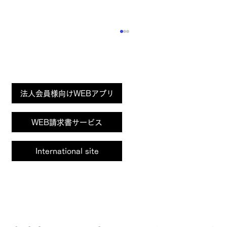
Page
法人会員様向けWEBアプリ
Top
WEB請求書サービス
International site
「健康経営優良法人2026」（大規模法人
部門）に2年連続で認定されました
サイトポリシー
プライバシーポリシー