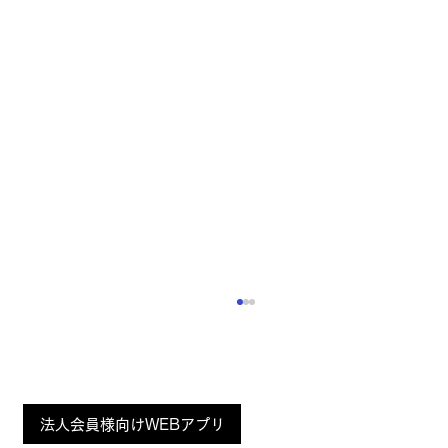
「Fashion Tech News」にてご取材いた
だきました
ZOZOが運営するWEBメディア「Fashion
Page
法人会員様向けWEBアプリ
Tech News」で、 当社の製品が誇る“かけ心地
Top