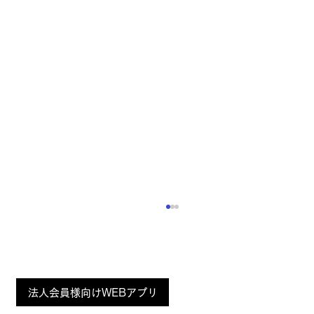
「Fashion Tech News」にてご取材いた
だきました
ZOZOが運営するWEBメディア「Fashion
Page
法人会員様向けWEBアプリ
Tech News」で、 当社の製品が誇る“かけ心地
Top
のよさ”について、テクノロジーの側面からご