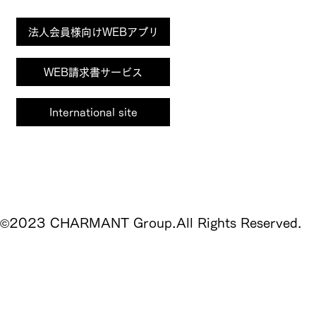
ZOZOが運営するWEBメディア「Fashion
Page
法人会員様向けWEBアプリ
Tech News」で、 当社の製品が誇る“かけ心地
Top
のよさ”について、テクノロジーの側面からご
取材いただきました。 記事はこちら
WEB請求書サービス
https://fashiontechnews.zozo.com/researc
h/charm...
International site
サイトポリシー
プライバシーポリシー
©2023 CHARMANT Group.All Rights Reserved.