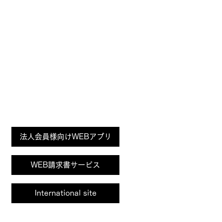
井浦新さん、中条あやみさんを起用した「ライン
アート シャルマン」 i・シリーズ プロモーショ
Page
法人会員様向けWEBアプリ
Top
ン第2弾を開始いたしました
「ラインアート シャルマン」のi・シリーズ、メンズラ
イン「i-EXECUTIVE」に俳優の井浦新さん、レディー
WEB請求書サービス
スライン「i-Diary」に女優の中条あやみさんを起用し
たプロモーション第2弾を3月22日(金)より展開しま
International site
す。...