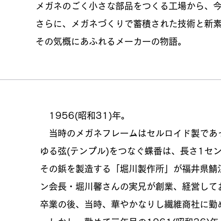
メガネのごく小さな部品をつくる工場から、
さらに、メガネづくりで蓄積された技術と新
その気概にあふれるメーカーの物語。
1956(昭和31)年。
当時のメガネフレームはセルロイド製であっ
ゆる弦(テンプル)をつなぐ蝶番は、長さ1セ
その鋲を製造する「堀川製作所」が福井県鯖
ン会長・堀川馨さんの実兄が創業、経営して
卒業の後、当時、華やかなりし繊維商社に勤