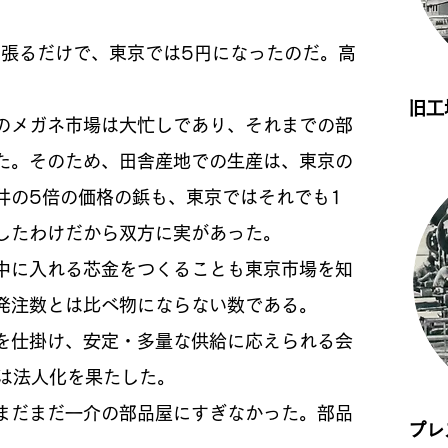
張るだけで、東京では5円になったのだ。高
。
​旧
のメガネ市場は大忙しであり、それまでの部
た。そのため、田舎産地での生産は、東京の
井の5倍の価格の鋲も、東京ではそれでも1
したわけだから双方に実があった。
中に入れる芯金をつくることも東京市場を知
発注数とは比べ物にならない数である。
を仕掛け、安定・多量な供給に応えられる会
所は法人化を果たした。
まだまだ一介の部品屋にすぎなかった。部品
プレ