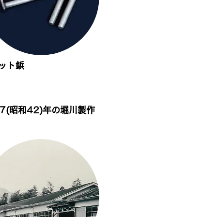
ット鋲
67(昭和42)年の堀川製作