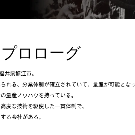
​プロローグ
福井県鯖江市。
見られる、分業体制が確立されていて、量産が可能とな
での量産ノウハウを持っている。
て高度な技術を駆使した一貫体制で、
をする会社がある。