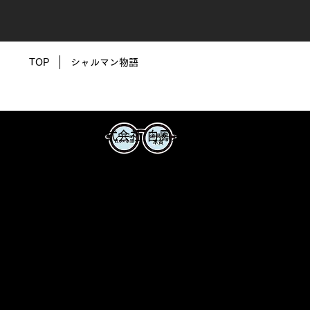
TOP
シャルマン物語
株式会社 白鳳堂
「ふでばこ 39
号」掲載
メガネフレームメーカーの挑戦
シャルマン物