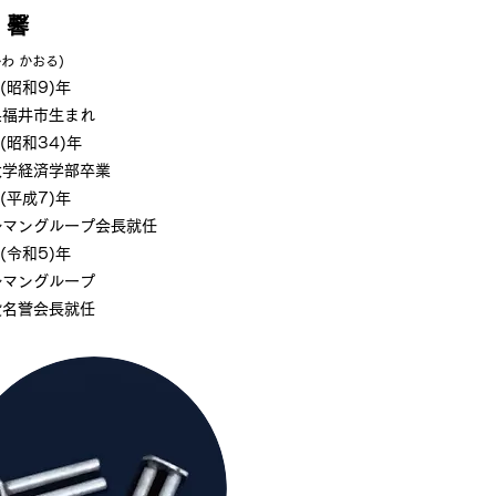
 馨
わ かおる)
4(昭和9)年
県福井市生まれ
9(昭和34)年
大学経済学部卒業
5(平成7)年
ルマングループ会長就任
3(令和5)年
ルマングループ
役名誉会長就任