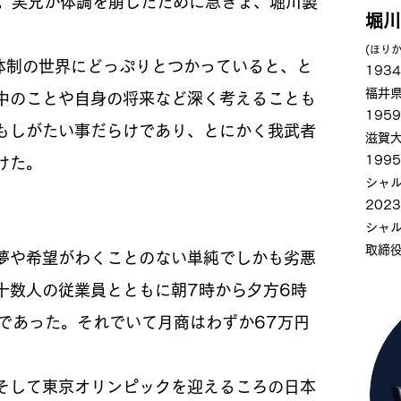
年。実兄が体調を崩したために急きょ、堀川製
堀川
(ほりか
体制の世界にどっぷりとつかっていると、と
193
福井
中のことや自身の将来など深く考えることも
195
もしがたい事だらけであり、とにかく我武者
滋賀
199
けた。
シャ
202
​シャ
取締
夢や希望がわくことのない単純でしかも劣悪
十数人の従業員とともに朝7時から夕方6時
であった。それでいて月商はわずか67万円
そして東京オリンピックを迎えるころの日本